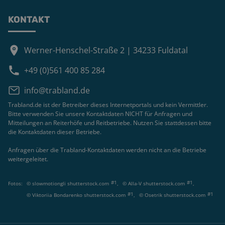
KONTAKT
Werner-Henschel-Straße 2 | 34233 Fuldatal
+49 (0)561 400 85 284
info@trabland.de
Trabland.de ist der Betreiber dieses Internetportals und kein Vermittler.
Bitte verwenden Sie unsere Kontaktdaten NICHT für Anfragen und
Mitteilungen an Reiterhöfe und Reitbetriebe. Nutzen Sie stattdessen bitte
die Kontaktdaten dieser Betriebe.
Anfragen über die Trabland-Kontaktdaten werden nicht an die Betriebe
weitergeleitet.
#
1
#
1
Fotos:
©
slowmotiongli shutterstock.com
,
©
Alla-V shutterstock.com
,
#
1
#
1
©
Viktoriia Bondarenko shutterstock.com
,
©
Osetrik shutterstock.com