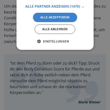
Um die momentane Körperkonstitution des Pferdes zu
ALLE PARTNER ANZEIGEN
(1470) →
beurteilen, kann man den sogenannten Body
ALLE AKZEPTIEREN
Condition Score anwenden. Es werden verschiedene
Körperregionen, wie z.B. Mähnenkamm, Schulter,
ALLE ABLEHNEN
Hüfte und Schweifansatz, betrachtet und beurteilt, um
hinterher einen finalen Score zu erhalten, der dann
zwischen sehr mager bis sehr fett liegt.
EINSTELLUNGEN
"Ist dein Pferd zu dünn oder zu dick? Tipp: Druck
dir den Body Condition Score für Pferde aus und
setze dich in Ruhe seitlich neben dein Pferd.
Versuche dein Pferd möglichst objektiv zu
beurteilen und schaue dir die markanten
Körperstellen an."
Marie Weiser