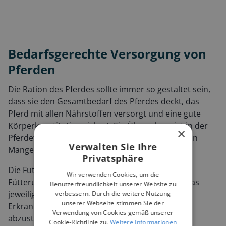
Bedarfsgerechte Versorgung von
Pferden
Die Ration des Pferdes sollte immer so gestaltet sein,
dass sie den Gesamtbedarf des Pferdes deckt, das
Pferd mit allen Nährstoffen versorgt und eine gute
Körperkonstitution sichert. Ein Überschuss ist in der
×
Pferdefütterung ebenso negativ zu werten wie ein
Verwalten Sie Ihre
Mangel.
Privatsphäre
Die Futtermenge, -qualität und -hygiene, die
Wir verwenden Cookies, um die
Fütterungsfrequenz und die Futterart sind auf das
Benutzerfreundlichkeit unserer Website zu
jeweilige Pferd (die Arbeitsleistung, mögliche
verbessern. Durch die weitere Nutzung
unserer Webseite stimmen Sie der
Erkrankungen, Gewicht, Rasse, Alter etc.)
Verwendung von Cookies gemäß unserer
abzustimmen.
Cookie-Richtlinie zu.
Weitere Informationen