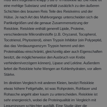
Reis wirft insgesamt knapp 5 bis 8 % Reiskleie ab. Die Kleie ist
eine mehlige Substanz und enthält zusätzlich zu den äußeren
Schichten des braunen Reis Teile des Reiskeims und der
Hülse. Je nach Art des Mahlvorgangs unterscheiden sich die
Partikelgrößen und die genaue Zusammensetzung der
Reiskleie. Reiskleie enthält generell Lipide, Proteine,
verschiedenste Mikronährstoffe (z.B. Oryzanol, Tocopherol,
Tocotrienol, Phytosterol), einen Trypsin Inhibitor (ein Polypeptid,
das das Verdauungsenzym Trypsin hemmt und den
Proteinabbau einschränkt, gleichzeitig aber auch Eigenschaften
besitzt, die möglicherweise den Ausbruch von Krebs
verhindern/verzögern können), Lipase und Lektine. Außerdem
liefert die Reiskleie hohe Mengen an Kohlenhydraten, vor allem
Stärke.
Im direkten Vergleich mit anderen Kleien, besitzt Reiskleie
etwas höhere Fettgehalte, ist was Rohprotein, Rohfaser und
Rohasche angeht aber kaum zu unterscheiden. Reiskleie ist
sehr energiereich, wobei die Proteinqualität im Vergleich mit
Leguminosen schlechter ausfällt. Eine Studie über die