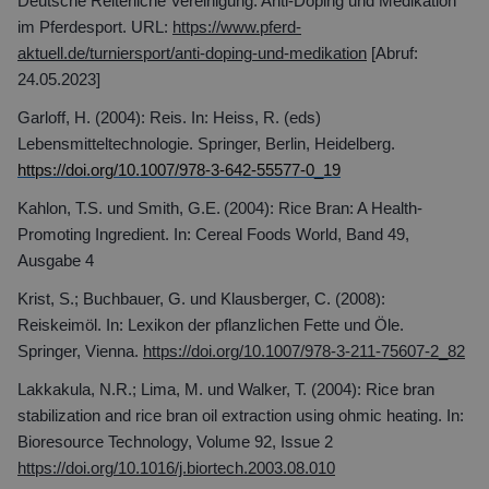
Deutsche Reiterliche Vereinigung: Anti-Doping und Medikation
im Pferdesport. URL:
https://www.pferd-
aktuell.de/turniersport/anti-doping-und-medikation
[Abruf:
24.05.2023]
Garloff, H. (2004): Reis. In: Heiss, R. (eds)
Lebensmitteltechnologie.
Springer, Berlin, Heidelberg.
https://doi.org/10.1007/978-3-642-55577-0_19
Kahlon, T.S. und Smith, G.E.
(2004): Rice Bran: A Health-
Promoting Ingredient.
In: Cereal Foods World, Band 49,
Ausgabe 4
Krist, S.; Buchbauer, G. und Klausberger, C. (2008):
Reiskeimöl. In: Lexikon der pflanzlichen Fette und Öle.
Springer, Vienna.
https://doi.org/10.1007/978-3-211-75607-2_82
Lakkakula, N.R.; Lima, M. und Walker, T. (2004): Rice bran
stabilization and rice bran oil extraction using ohmic heating. In:
Bioresource Technology, Volume 92, Issue 2
https://doi.org/10.1016/j.biortech.2003.08.010