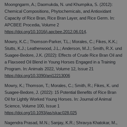
Moongngarm, A.; Daomukda, N. und Khumpika, S. (2012):
Chemical Compositions, Phytochemicals, and Antioxidant
Capacity of Rice Bran, Rice Bran Layer, and Rice Germ. In:
APCBEE Procedia, Volume 2
https://doi.org/10.1016/j.apcbee.2012.06.014
.
Mowry, K.C.; Thomson-Parker, T.L.; Morales, C.; Fikes, K.K.;
Stutts, K.J.; Leatherwood, J.L.; Anderson, M.J.; Smith, R.X. und
Suagee-Bedore, J.K. (2022): Effects of Crude Rice Bran Oil and
a Flaxseed Oil Blend in Young Horses Engaged in a Training
Program. In: Animals 2022, Volume 12, Issue 21
https://doi.org/10.3390/ani12213006
Mowry, K.; Thomson, T.; Morales, C.; Smith, R.; Fikes, K. und
Suagee-Bedore, J. (2022): 15 Potential Benefits of Rice Bran
Oil for Lightly Worked Young Horses. In: Journal of Animal
Science, Volume 100, Issue 1
https://doi.org/10.1093/jas/skac028.025
Nagendra Prasad, M.N.; Sanjay, K.R.; Shravya Khatokar, M.,