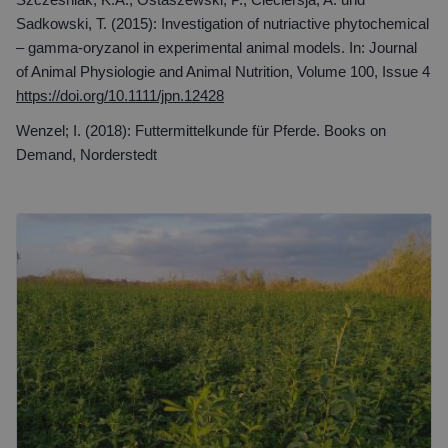
Szczesniak, K.A.; Ostaszewski, P.; Cieciersja, A. und
Sadkowski, T. (2015): Investigation of nutriactive phytochemical
– gamma-oryzanol in experimental animal models. In: Journal
of Animal Physiologie and Animal Nutrition, Volume 100, Issue 4
https://doi.org/10.1111/jpn.12428
Wenzel; I. (2018): Futtermittelkunde für Pferde.
Books on
Demand, Norderstedt