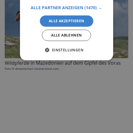
ALLE PARTNER ANZEIGEN
(1470) →
ALLE AKZEPTIEREN
ALLE ABLEHNEN
EINSTELLUNGEN
Wildpferde in Mazedonien auf dem Gipfel des Voras
Foto ©
dinosmichail shutterstock.com