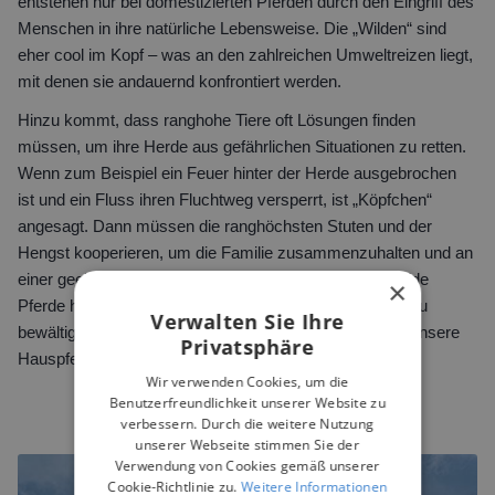
entstehen nur bei domestizierten Pferden durch den Eingriff des
Menschen in ihre natürliche Lebensweise. Die „Wilden“ sind
eher cool im Kopf – was an den zahlreichen Umweltreizen liegt,
mit denen sie andauernd konfrontiert werden.
Hinzu kommt, dass ranghohe Tiere oft Lösungen finden
müssen, um ihre Herde aus gefährlichen Situationen zu retten.
Wenn zum Beispiel ein Feuer hinter der Herde ausgebrochen
ist und ein Fluss ihren Fluchtweg versperrt, ist „Köpfchen“
angesagt. Dann müssen die ranghöchsten Stuten und der
Hengst kooperieren, um die Familie zusammenzuhalten und an
einer geeigneten Stelle ans andere Ufer zu bringen. Wilde
×
Pferde haben in ihrem Leben viele Herausforderungen zu
Verwalten Sie Ihre
bewältigen. Deshalb sind sie oft pfiffiger und cooler als unsere
Privatsphäre
Hauspferde.
Wir verwenden Cookies, um die
Benutzerfreundlichkeit unserer Website zu
verbessern. Durch die weitere Nutzung
unserer Webseite stimmen Sie der
Verwendung von Cookies gemäß unserer
Cookie-Richtlinie zu.
Weitere Informationen