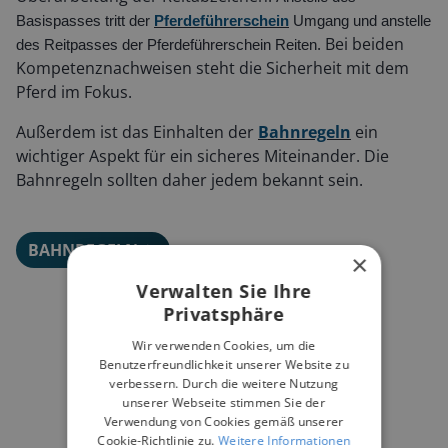
Basispasses tritt der
Pferdeführerschein
Umgang und anstelle
. Bei beiden
des Reitpasses der Pferdeführerschein Reiten
Kompetenznachweisen steht die Sicherheit mit dem
Pferd im Fokus.
Außerdem ist das Einhalten der
Bahnregeln
ein
wichtiger Aspekt für ein sicheres Miteinander. Die
Bahnregeln sollten daher jedem bekannt sein.
BAHNREGELN
×
Verwalten Sie Ihre
Privatsphäre
Wir verwenden Cookies, um die
Benutzerfreundlichkeit unserer Website zu
verbessern. Durch die weitere Nutzung
unserer Webseite stimmen Sie der
Verwendung von Cookies gemäß unserer
Cookie-Richtlinie zu.
Weitere Informationen