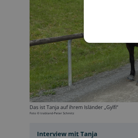
Das ist Tanja auf ihrem Isländer „Gylfi“
Foto ©
trabland-Peter Schmitz
Interview mit Tanja