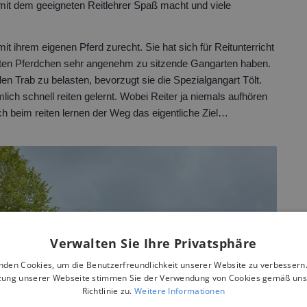
 mit dem geeigneten Reitlehrer Spaß macht und viele
it ihrem eigenen Pferd zurecht. Sie hat sich für Reitunterricht
usten Pferdchen sehr angenehm zu sitzende Gangarten haben.
en Trab zu belasten, bevorzugt sie die Spezialgangart Tölt.
lich schnell reiten gelernt. Wobei Reiter ja niemals aufhören
ch beim reiten lernen der Weg das eigentliche Ziel…
Verwalten Sie Ihre Privatsphäre
nden Cookies, um die Benutzerfreundlichkeit unserer Website zu verbessern.
zung unserer Webseite stimmen Sie der Verwendung von Cookies gemäß uns
Richtlinie zu.
Weitere Informationen