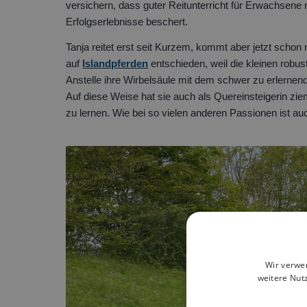
versichern, dass guter Reitunterricht für Erwachsene
Erfolgserlebnisse beschert.
Tanja reitet erst seit Kurzem, kommt aber jetzt schon m
auf
Islandpferden
entschieden, weil die kleinen rob
Anstelle ihre Wirbelsäule mit dem schwer zu erlernend
Auf diese Weise hat sie auch als Quereinsteigerin ziem
zu lernen. Wie bei so vielen anderen Passionen ist au
Wir verwe
weitere Nut