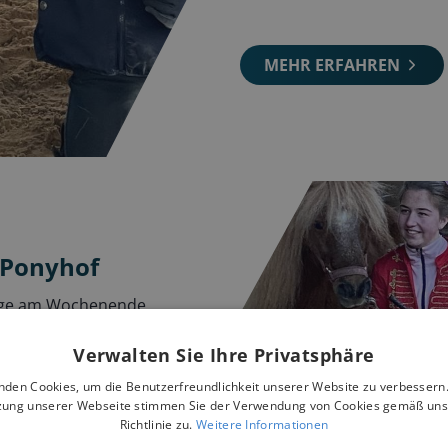
MEHR ERFAHREN
 Ponyhof
tage am Wochenende
Verwalten Sie Ihre Privatsphäre
nden Cookies, um die Benutzerfreundlichkeit unserer Website zu verbessern.
zung unserer Webseite stimmen Sie der Verwendung von Cookies gemäß uns
Richtlinie zu.
Weitere Informationen