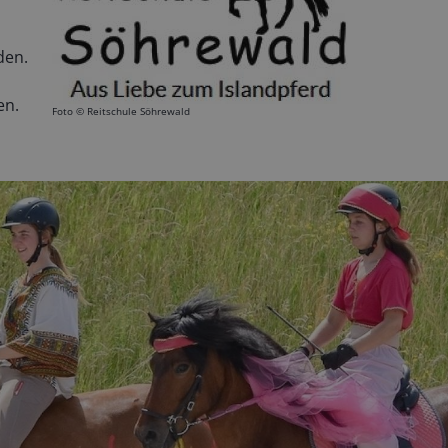
den.
en.
Foto ©
Reitschule Söhrewald