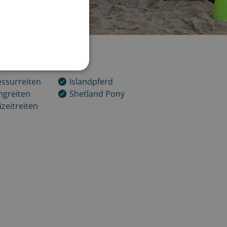
nen
Rassen
ssurreiten
Islandpferd
ngreiten
Shetland Pony
izeitreiten