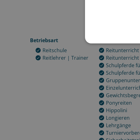
Betriebsart
Schule & Ausbildu
Reitschule
Reitunterricht
Reitlehrer | Trainer
Reitunterrich
Schulpferde fü
Schulpferde f
Gruppenunter
Einzelunterric
Gewichtsbegr
Ponyreiten
Hippolini
Longieren
Lehrgänge
Turniervorber