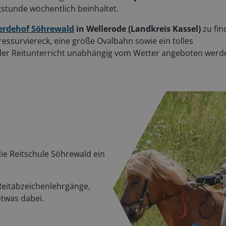
tstunde wöchentlich beinhaltet.
ferdehof Söhrewald
in Wellerode (Landkreis Kassel)
zu fin
ressurviereck, eine große Ovalbahn sowie ein tolles
der Reitunterricht unabhängig vom Wetter angeboten werd
ie Reitschule Söhrewald ein
Reitabzeichenlehrgänge,
etwas dabei.