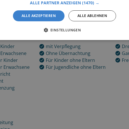
ALLE PARTNER ANZEIGEN
(1470) →
ALLE AKZEPTIEREN
ALLE ABLEHNEN
EINSTELLUNGEN
ng
Reiturlaub
Diszipli
 Kinder
mit Verpflegung
Dre
t Erwachsene
Ohne Übernachtung
Ga
r Kinder
Für Kinder ohne Eltern
Fre
ür Erwachsene
Für Jugendliche ohne Eltern
richt
ht
enzung
eitung