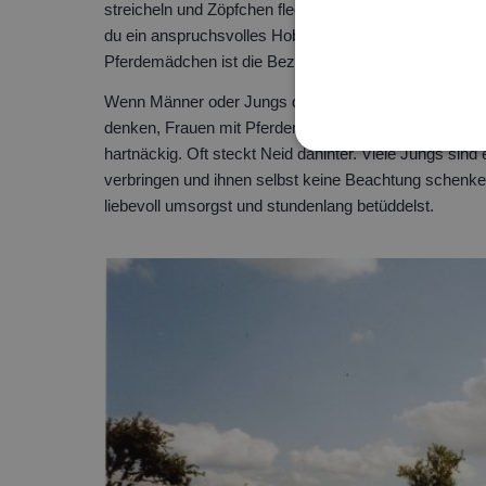
streicheln und Zöpfchen flechten. Pferdemädchen wirke
du ein anspruchsvolles Hobby. Du bist viel draußen i
Pferdemädchen ist die Beziehung zum Tier etwas gan
Wenn Männer oder Jungs den Begriff Pferdemädchen als
denken, Frauen mit Pferden sind komisch, weil sie ihr
hartnäckig. Oft steckt Neid dahinter. Viele Jungs sind 
verbringen und ihnen selbst keine Beachtung schenken
liebevoll umsorgst und stundenlang betüddelst.