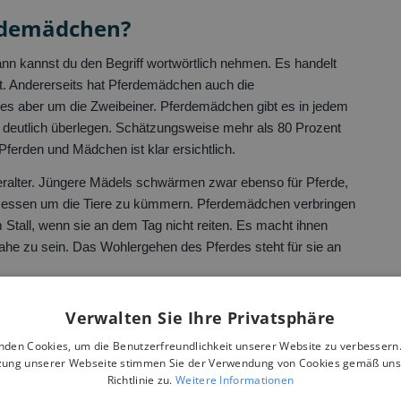
rdemädchen?
nn kannst du den Begriff wortwörtlich nehmen. Es handelt
bt. Andererseits hat Pferdemädchen auch die
t es aber um die Zweibeiner. Pferdem
ädchen gibt es in jedem
g deutlich überlegen. Schätzungsweise mehr als 80 Prozent
Pferden und Mädchen ist klar ersichtlich.
ralter. Jüngere Mädels schwärmen zwar ebenso für Pferde,
gemessen um die Tiere zu kümmern. Pferdemädchen verbringen
im Stall, wenn sie an dem Tag nicht reiten. Es macht ihnen
ahe zu sein. Das Wohlergehen des Pferdes steht für sie an
Verwalten Sie Ihre Privatsphäre
t das zu dir?
nden Cookies, um die Benutzerfreundlichkeit unserer Website zu verbessern.
zung unserer Webseite stimmen Sie der Verwendung von Cookies gemäß uns
 der naiven und schwärmerischen Zicke, die die Welt als
Richtlinie zu.
Weitere Informationen
lischee ist, das du nichts anderes tust, als Tierchen