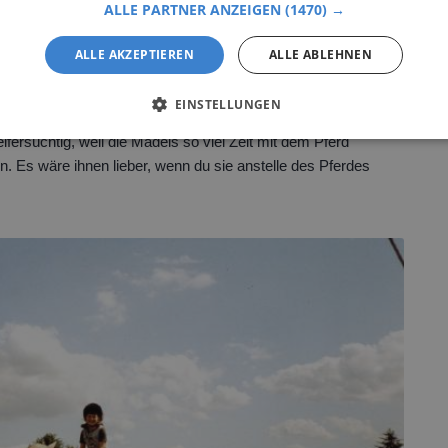
ALLE PARTNER ANZEIGEN
(1470) →
n nur in den Augen der anderen albern. Tatsächlich besitzt
n der Natur und übernimmst Verantwortung. Für ein
ALLE AKZEPTIEREN
ALLE ABLEHNEN
z Besonderes. Das verstehen viele Menschen nicht.
 Beleidigung verwenden, sind sie oft nur frustriert. Sie
EINSTELLUNGEN
 ganzes Leben ihren Tieren widmen. Dieses Vorurteil hält sich
eifersüchtig, weil die Mädels so viel Zeit mit dem Pferd
. Es wäre ihnen lieber, wenn du sie anstelle des Pferdes