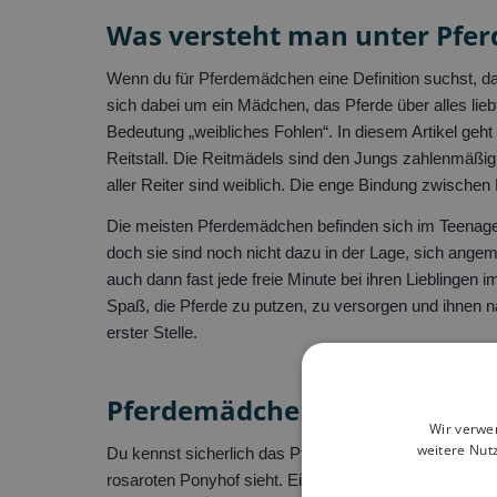
Was versteht man unter Pfe
Wenn du für Pferdemädchen eine Definition suchst, da
sich dabei um ein Mädchen, das Pferde über alles lie
Bedeutung
„weibliches Fohlen“. In diesem Artikel geh
Reitstall. Die Reitmädels sind den Jungs zahlenmäßi
aller Reiter sind weiblich. Die enge Bindung zwischen 
Die meisten Pferdemädchen befinden sich im Teenage
doch sie sind noch nicht dazu in der Lage, sich an
auch dann fast jede freie Minute bei ihren Lieblingen 
Spaß, die Pferde zu putzen, zu versorgen und ihnen n
erster Stelle.
Pferdemädchen Klischee: Pass
Wir verwe
weitere Nut
Du kennst sicherlich das Pferdemädchen Klischee von
rosaroten Ponyhof sieht. Ein weiteres Pferdemädchen K