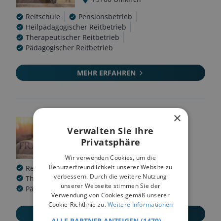
Reitschule
Pensionsbetrieb
Heilpädagogischer Reitbetrieb
Therapeutischer Reitbetrieb
Pädagogischer Reitbetrieb
MEHR ERFAHREN
×
Ponyhof Lorenzi
Verwalten Sie Ihre
79227
Schallstadt
Privatsphäre
Wir verwenden Cookies, um die
Benutzerfreundlichkeit unserer Website zu
Reitschule
Heilpädagogischer Reitbetrieb
verbessern. Durch die weitere Nutzung
Therapeutischer Reitbetrieb
unserer Webseite stimmen Sie der
Pädagogischer Reitbetrieb
Verwendung von Cookies gemäß unserer
Cookie-Richtlinie zu.
Weitere Informationen
MEHR ERFAHREN
ALLE PARTNER ANZEIGEN
(1470) →