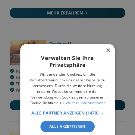
MEHR ERFAHREN
Trab e.V.
×
78467
Konstanz
Verwalten Sie Ihre
Privatsphäre
Reitschule
Pensionsbetrieb
Verein
Wir verwenden Cookies, um die
Heilpädagogischer Reitbetrieb
Benutzerfreundlichkeit unserer Website zu
Therapeutischer Reitbetrieb
verbessern. Durch die weitere Nutzung
Pädagogischer Reitbetrieb
unserer Webseite stimmen Sie der
Verwendung von Cookies gemäß unserer
Cookie-Richtlinie zu.
Weitere Informationen
MEHR ERFAHREN
ALLE PARTNER ANZEIGEN
(1470) →
ALLE AKZEPTIEREN