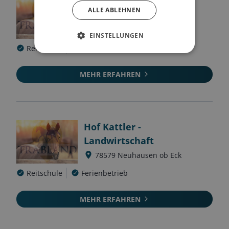
Buchholzhof
ALLE ABLEHNEN
78476
Allensbach
EINSTELLUNGEN
Reitschule
Pensionsbetrieb
MEHR ERFAHREN
Hof Kattler -
Landwirtschaft
78579
Neuhausen ob Eck
Reitschule
Ferienbetrieb
MEHR ERFAHREN