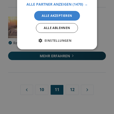
ALLE PARTNER ANZEIGEN
(1470) →
ALLE AKZEPTIEREN
Reitparkanlage Stolpe
16540
Hohen Neuendorf
ALLE ABLEHNEN
EINSTELLUNGEN
Reitschule
Pensionsbetrieb
Ponyhof
MEHR ERFAHREN
10
11
12