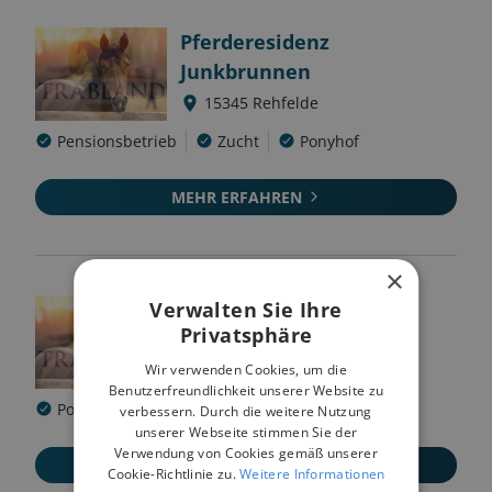
Pferderesidenz
Junkbrunnen
15345
Rehfelde
Pensionsbetrieb
Zucht
Ponyhof
MEHR ERFAHREN
×
Verwalten Sie Ihre
Landiner Ponyhof
Privatsphäre
16278
Landin
Wir verwenden Cookies, um die
Benutzerfreundlichkeit unserer Website zu
Ponyhof
verbessern. Durch die weitere Nutzung
unserer Webseite stimmen Sie der
Verwendung von Cookies gemäß unserer
MEHR ERFAHREN
Cookie-Richtlinie zu.
Weitere Informationen