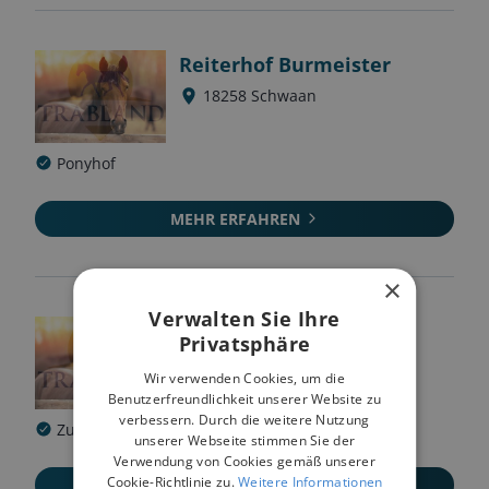
Reiterhof Burmeister
18258
Schwaan
Ponyhof
MEHR ERFAHREN
×
Verwalten Sie Ihre
Ponyhof Bleck
Privatsphäre
18233
Malpendorf
Wir verwenden Cookies, um die
Benutzerfreundlichkeit unserer Website zu
verbessern. Durch die weitere Nutzung
Zucht
Beritt
Ponyhof
unserer Webseite stimmen Sie der
Verwendung von Cookies gemäß unserer
Cookie-Richtlinie zu.
Weitere Informationen
MEHR ERFAHREN