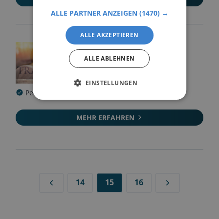
ALLE PARTNER ANZEIGEN
(1470) →
ALLE AKZEPTIEREN
Reiterhof Schwarbe-
ALLE ABLEHNEN
Siedlung
18556
Altenkirchen
EINSTELLUNGEN
Pensionsbetrieb
Zucht
Ponyhof
MEHR ERFAHREN
14
15
16