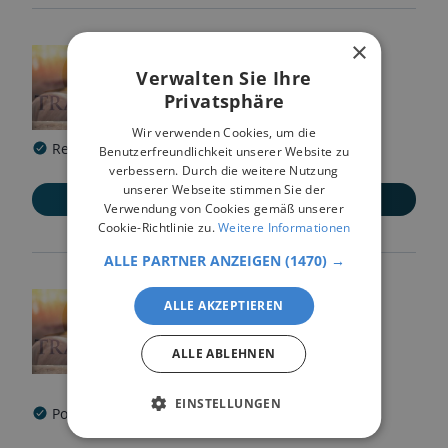
×
Doreen Griesbach
Verwalten Sie Ihre
09618
Brand-Erbisdorf
Privatsphäre
Wir verwenden Cookies, um die
Reitschule
Ponyhof
Benutzerfreundlichkeit unserer Website zu
verbessern. Durch die weitere Nutzung
unserer Webseite stimmen Sie der
MEHR ERFAHREN
Verwendung von Cookies gemäß unserer
Cookie-Richtlinie zu.
Weitere Informationen
ALLE PARTNER ANZEIGEN
(1470) →
Pferde - und
ALLE AKZEPTIEREN
Ponyausleihstation
"Markus Röhling"
ALLE ABLEHNEN
09456
Annaberg-Buchholz
EINSTELLUNGEN
Ponyhof