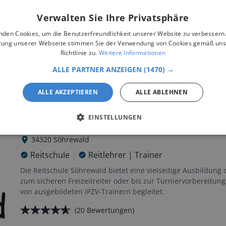
Verwalten Sie Ihre Privatsphäre
nden Cookies, um die Benutzerfreundlichkeit unserer Website zu verbessern.
zung unserer Webseite stimmen Sie der Verwendung von Cookies gemäß uns
Richtlinie zu.
Weitere Informationen
ALLE PARTNER ANZEIGEN
(1470) →
 der Nähe
ALLE AKZEPTIEREN
ALLE ABLEHNEN
EINSTELLUNGEN
Reitschule Söhrewald
34320
Söhrewald
Reitschule
Reitlehrer | Trainer
Die Reitschule Söhrewald bietet eine vielseitige Ausbildung 
zum sicheren Freizeitreiter oder bis zur Turniervorbereitun
von ausgebildeten IPZV-Trainern begleitet.
(
20
Bewertungen)