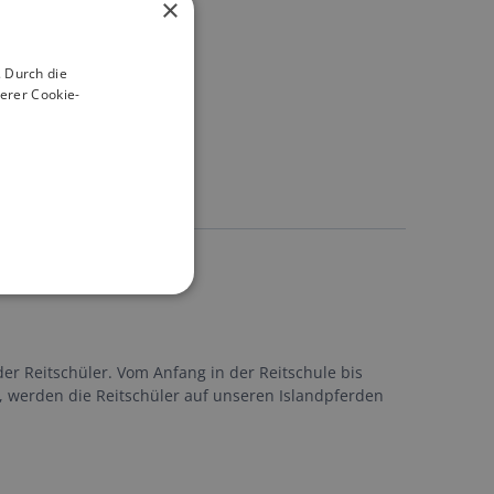
×
 Durch die
erer Cookie-
der Reitschüler. Vom Anfang in der Reitschule bis
g, werden die Reitschüler auf unseren Islandpferden