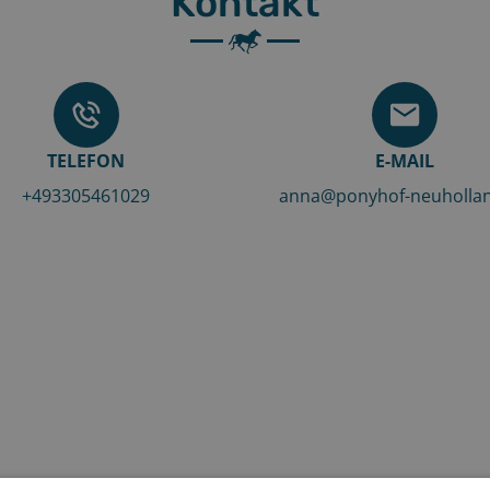
Kontakt
TELEFON
E-MAIL
+493305461029
anna@ponyhof-neuholla