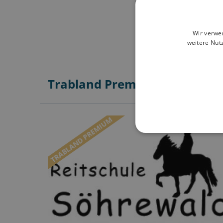
Wir verwe
weitere Nut
Trabland Premium Partner in
TRABLAND PREMIUM