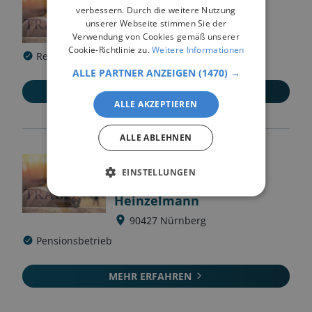
H.
verbessern. Durch die weitere Nutzung
unserer Webseite stimmen Sie der
79856
Hinterzarten
Verwendung von Cookies gemäß unserer
Cookie-Richtlinie zu.
Weitere Informationen
Reitschule
Pensionsbetrieb
Zucht
ALLE PARTNER ANZEIGEN
(1470) →
MEHR ERFAHREN
ALLE AKZEPTIEREN
ALLE ABLEHNEN
Aktivstall Kraftshof -
EINSTELLUNGEN
Pferdepension
Heinzelmann
90427
Nürnberg
Pensionsbetrieb
MEHR ERFAHREN