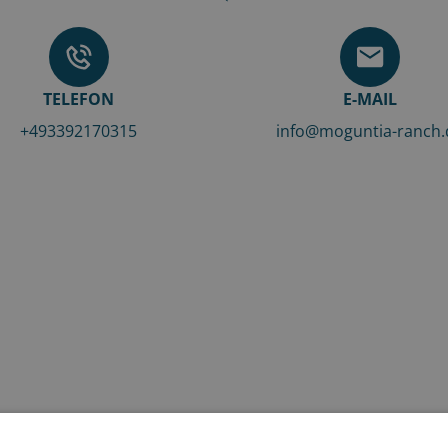
TELEFON
E-MAIL
+493392170315
info@moguntia-ranch.