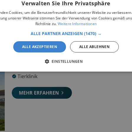
Verwalten Sie Ihre Privatsphäre
nden Cookies, um die Benutzerfreundlichkeit unserer Website zu verbessern.
zung unserer Webseite stimmen Sie der Verwendung von Cookies gemäß uns
Richtlinie zu.
Weitere Informationen
 der Nähe
ALLE PARTNER ANZEIGEN
(1470) →
ALLE AKZEPTIEREN
ALLE ABLEHNEN
Pferdeklinik Beispielhausen
EINSTELLUNGEN
34233
Fuldatal
Tierklinik
MEHR ERFAHREN