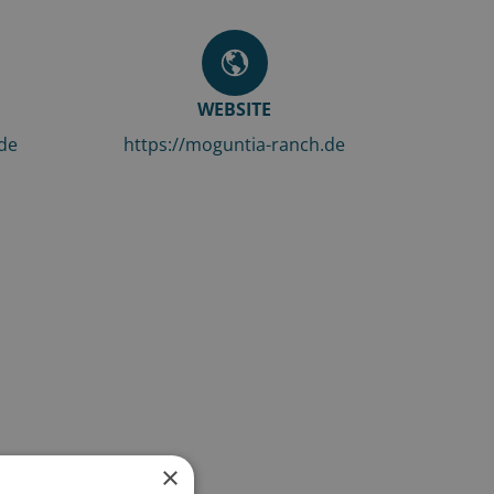
WEBSITE
de
https://moguntia-ranch.de
×