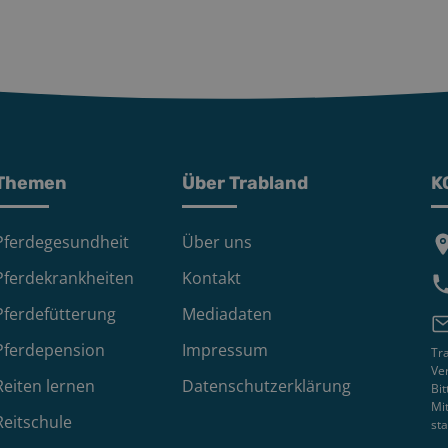
Themen
Über Trabland
K
Pferdegesundheit
Über uns
Pferdekrankheiten
Kontakt
Pferdefütterung
Mediadaten
Pferdepension
Impressum
Tra
Ver
Reiten lernen
Datenschutzerklärung
Bi
Mit
Reitschule
sta