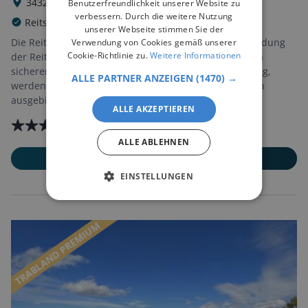
34320
Söhrewald
Benutzerfreundlichkeit unserer Website zu
verbessern. Durch die weitere Nutzung
Reitschule
Reitlehrer | Trainer
unserer Webseite stimmen Sie der
Die Reitschule Söhrewald bietet eine vielseitige Ausbildung
Verwendung von Cookies gemäß unserer
Cookie-Richtlinie zu.
Weitere Informationen
der Reitschüler. Vom Anfang in der Reitschule bis zum
sicheren Freizeitreiter oder bis zur Turniervorbereitung,
ALLE PARTNER ANZEIGEN
(1470) →
werden die Reitschüler auf unseren Islandpferden von
ausgebildeten IPZV-Trainern begleitet.
ALLE AKZEPTIEREN
(
20
Bewertungen)
ALLE ABLEHNEN
MEHR ERFAHREN
EINSTELLUNGEN
TRABLAND PREMIUM