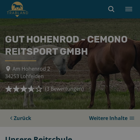
GUT HOHENROD - CEMONO
REITSPORT GMBH
Am Hohenrod 2
34253
Lohfelden
(
3
Bewertungen)
Zurück
Weitere Inhalte
Unsere Reitschule