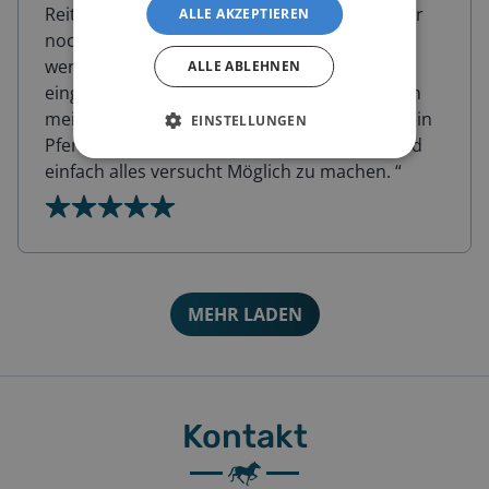
Reithalle. Zusätzlich bekommt mein Pferd hier
ALLE AKZEPTIEREN
noch Beritt den wir individuell gestalten. Hier
werden auf meine Wünsche und Ziele
ALLE ABLEHNEN
eingegangen. Auch hier wurde mir angeboten
mein Pferd auf Turnier vorzustellen wenn mein
EINSTELLUNGEN
Pferd soweit ist und ich das möchte. Hier wird
einfach alles versucht Möglich zu machen.
“
MEHR LADEN
Kontakt