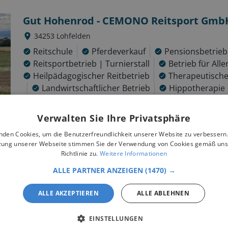
Gut Hohenrod - CEMONO Reitsport Gmb
34253
Lohfelden
Reitschule
Pferdeverkauf
Pensionsbetrieb
Reitsportbetrieb | Turnierstall
Betrieb für All
Heilpädagogischer Reitbetrieb
Therapeutische
Landwirtschaftlicher Betrieb
Hippotherapie
Reitlehrer | Trainer
Gut Hohenrod befindet sich in Lohfelden (Landkreis Kassel) 
Verwalten Sie Ihre Privatsphäre
Freizeitreitern bis hin zur Turniervorbereitung qualifiziert
nden Cookies, um die Benutzerfreundlichkeit unserer Website zu verbessern.
unserem Einzel-, Doppel- und Gruppenunterricht könnt ihr
zung unserer Webseite stimmen Sie der Verwendung von Cookies gemäß uns
unseren Reitschulpferden teilnehmen.
Richtlinie zu.
Weitere Informationen
(
3
Bewertungen)
ALLE PARTNER ANZEIGEN
(1470) →
MEHR ERFAHREN
ALLE AKZEPTIEREN
ALLE ABLEHNEN
EINSTELLUNGEN