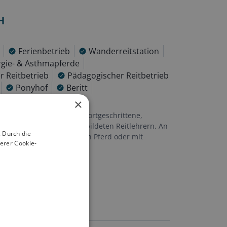
H
Ferienbetrieb
Wanderreitstation
ergie- & Asthmapferde
r Reitbetrieb
Pädagogischer Reitbetrieb
Ponyhof
Beritt
×
und bietet für Anfänger, Fortgeschrittene,
en Reitunterricht bei ausgebildeten Reitlehrern. An
 Durch die
 entweder mit dem eigenen Pferd oder mit
erer Cookie-