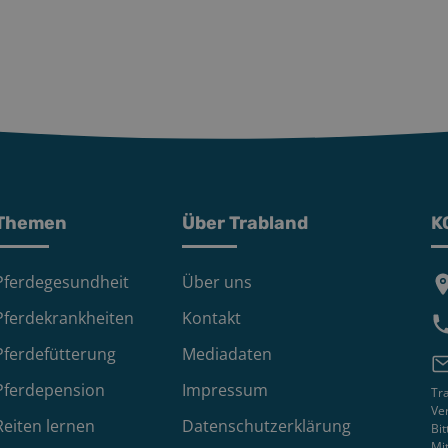
Themen
Über Trabland
K
Pferdegesundheit
Über uns
Pferdekrankheiten
Kontakt
Pferdefütterung
Mediadaten
Pferdepension
Impressum
Tra
Ver
Reiten lernen
Datenschutzerklärung
Bi
Mit