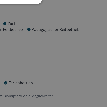
Zucht
r Reitbetrieb
Pädagogischer Reitbetrieb
Ferienbetrieb
 Islandpferd viele Möglichkeiten.