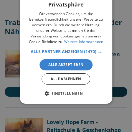
Privatsphäre
Wir verwenden Cookies, um die
Benutzerfreundlichkeit unserer Website zu
Trabland Premium Partner in der
verbessern. Durch die weitere Nutzung
Nähe
unserer Webseite stimmen Sie der
Verwendung von Cookies gemäß unserer
Cookie-Richtlinie zu.
Weitere Informationen
ALLE PARTNER ANZEIGEN
(1470) →
Schwarzwald Wanderreiten
79682
Todtmoos Au
ALLE AKZEPTIEREN
ALLE ABLEHNEN
MEHR ERFAHREN
EINSTELLUNGEN
Lovely Hope Farm -
Reitschule & Geschenkshop